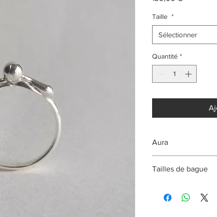
Taille
*
Sélectionner
Quantité
*
Aj
Aura
Bague en argent 925
Tailles de bague
Les tailles ci-dessus
de bijoutier, et autre
Fabrication artisanale