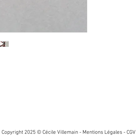
Bijou réalisé sur co
fabrication.
Copyright 2025 © Cécile Villemain -
Mentions Légales
-
CGV