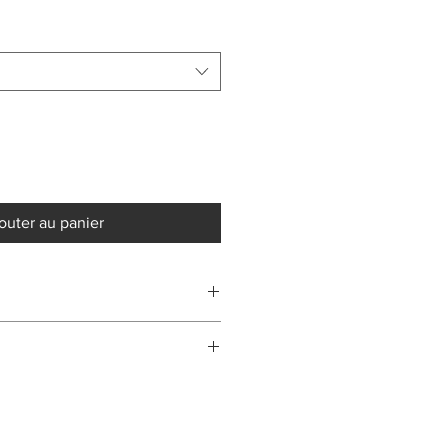
outer au panier
 prennent pour référence un baguier
s outils de mesure professionnels.
 et française