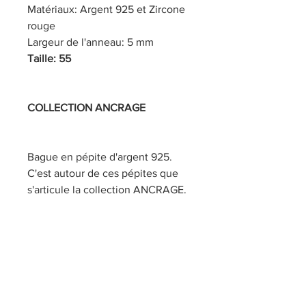
Matériaux: Argent 925 et Zircone
rouge
Largeur de l'anneau: 5 mm
Taille: 55
COLLECTION ANCRAGE
Bague en pépite d'argent 925.
C'est autour de ces pépites que
s'articule la collection ANCRAGE.
Chacune d'entre elles a été
fondue et façonnée à la main par
mes soins, pour une collection de
pièces uniques et singulières où
chaque bijou possède son
caractère.