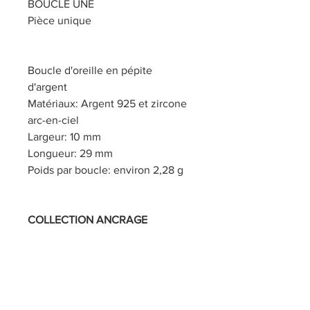
BOUCLE UNE
Pièce unique
Boucle d'oreille en pépite
d'argent
Matériaux: Argent 925 et zircone
arc-en-ciel
Largeur: 10 mm
Longueur: 29 mm
Poids par boucle: environ 2,28 g
COLLECTION ANCRAGE
Boucle Une, en pépite d'argent
925. C'est autour de ces pépites
que s'articule la collection