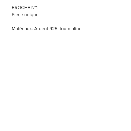
BROCHE N°1
Pièce unique
Matériaux: Argent 925, tourmaline
et cyanite
Fermoir: tige en acier
Longueur: environ 47 mm
Largeur: environ 25 mm
Poids total: environ 11 g
Pièce unique
Ce type de pièce peut être réalisée
sur commande. N'hésitez pas à me
contacter via le formulaire du site pour
vos projets de bijoux personnalisés.
Titre 1
Fabrication artisanale et française
Prévoir 2-8 semaines de fabrication
Newsletter
pour toute commande.