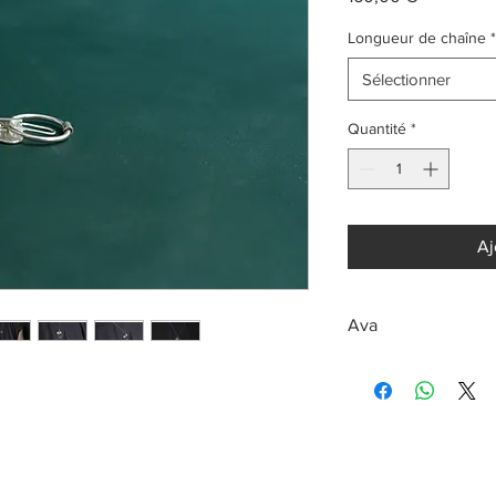
Longueur de chaîne
*
Sélectionner
Quantité
*
Aj
Ava
Collier en argent 925
Fabrication artisanale
Bijou réalisé sur co
fabrication.