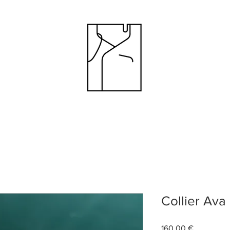
Collier Ava
Prix
160,00 €