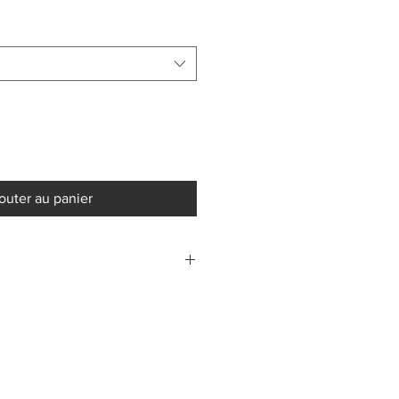
outer au panier
, Chaîne maille gourmette
 et française
mmande, prévoir 2-3 semaines de