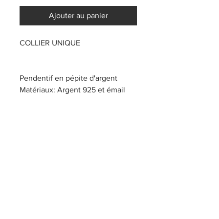
Ajouter au panier
COLLIER UNIQUE
Pendentif en pépite d'argent
Matériaux: Argent 925 et émail
grand feu
Largeur: 22 mm
Longueur: 39 mm
Poids: environ 2.81 g
Chaîne gourmette 2mm
Pièce unique